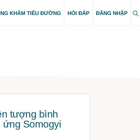
S
NG KHÁM TIỂU ĐƯỜNG
HỎI ĐÁP
ĐĂNG NHẬP
Se
ện tượng bình
u ứng Somogyi