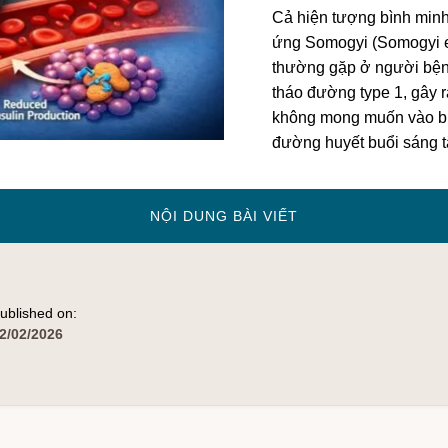
Cả hiện tượng bình min
ứng Somogyi (Somogyi ef
thường gặp ở người bệnh
tháo đường type 1, gây r
không mong muốn vào bu
đường huyết buổi sáng 
VỀPHÂN
NỘI DUNG BÀI VIẾT
BIỆT
HIỆN
TƯỢNG
BÌNH
MINH
VÀ
ublished on:
HIỆU
ỨNG
2/02/2026
SOMOGYI