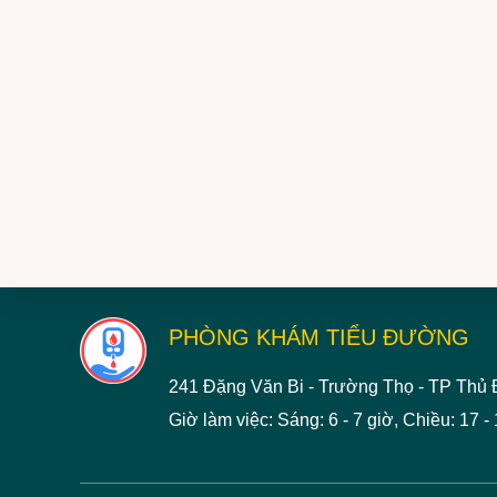
Footer
PHÒNG KHÁM TIỂU ĐƯỜNG
Explore
more
PHÒNG KHÁM BỆNH TIỂU ĐƯỜNG
241 Đặng Văn Bi - Trường Thọ - TP Thủ
Giờ làm việc: Sáng: 6 - 7 giờ, Chiều: 17 - 