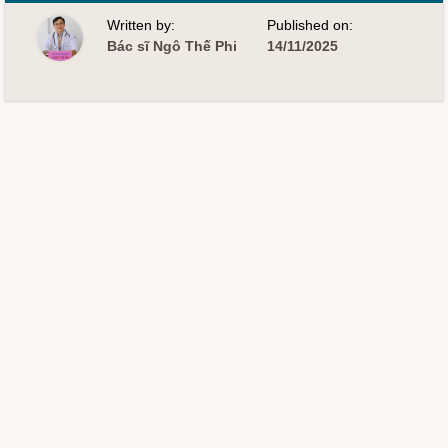
THÁO
ĐƯỜNG
Written by:
Published on:
THẾ
GIỚI
Bác sĩ Ngô Thế Phi
14/11/2025
–
14/11