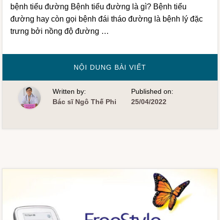
bệnh tiểu đường Bệnh tiểu đường là gì? Bệnh tiểu
đường hay còn gọi bệnh đái tháo đường là bệnh lý đặc
trưng bởi nồng độ đường …
VỀBÍ
NỘI DUNG BÀI VIẾT
KÍP
SỐNG
KHỎE
Written by:
Published on:
VỚI
BỆNH
Bác sĩ Ngô Thế Phi
25/04/2022
TIỂU
ĐƯỜNG