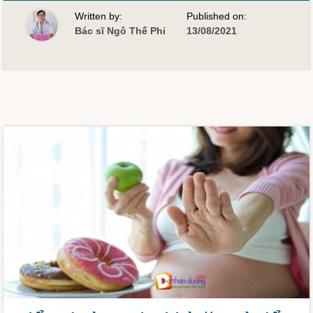
CÓ
THỂ
Written by:
Published on:
LÀM
SAI
Bác sĩ Ngô Thế Phi
13/08/2021
KẾT
QUẢ
ĐƯỜNG
HUYẾT