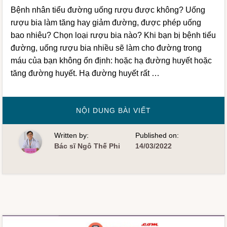
Bệnh nhân tiểu đường uống rượu được không? Uống
rượu bia làm tăng hay giảm đường, được phép uống
bao nhiêu? Chọn loại rượu bia nào? Khi bạn bị bệnh tiểu
đường, uống rượu bia nhiều sẽ làm cho đường trong
máu của bạn không ổn định: hoặc hạ đường huyết hoặc
tăng đường huyết. Hạ đường huyết rất …
VỀBỆNH
NỘI DUNG BÀI VIẾT
NHÂN
TIỂU
ĐƯỜNG
Written by:
Published on:
UỐNG
RƯỢU
Bác sĩ Ngô Thế Phi
14/03/2022
BIA
NHƯ
THẾ
NÀO?