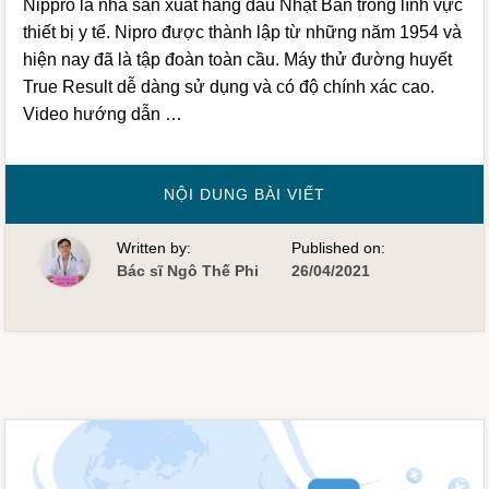
Nippro là nhà sản xuất hàng đầu Nhật Bản trong lĩnh vực
thiết bị y tế. Nipro được thành lập từ những năm 1954 và
hiện nay đã là tập đoàn toàn cầu. Máy thử đường huyết
True Result dễ dàng sử dụng và có độ chính xác cao.
Video hướng dẫn …
VỀHƯỚNG
NỘI DUNG BÀI VIẾT
DẪN
SỬ
DỤNG
Written by:
Published on:
MÁY
ĐO
Bác sĩ Ngô Thế Phi
26/04/2021
ĐƯỜNG
HUYẾT
TRUE
RESULT