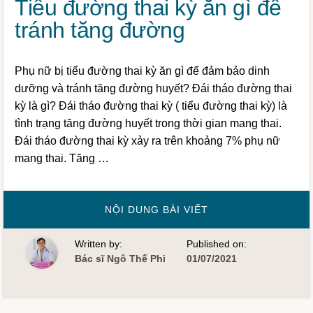
Tiểu đường thai kỳ ăn gì để
tránh tăng đường
Phụ nữ bị tiểu đường thai kỳ ăn gì để đảm bảo dinh
dưỡng và tránh tăng đường huyết? Đái tháo đường thai
kỳ là gì? Đái tháo đường thai kỳ ( tiểu đường thai kỳ) là
tình trạng tăng đường huyết trong thời gian mang thai.
Đái tháo đường thai kỳ xảy ra trên khoảng 7% phụ nữ
mang thai. Tăng …
VỀTIỂU
NỘI DUNG BÀI VIẾT
ĐƯỜNG
THAI
KỲ
Written by:
Published on:
ĂN
GÌ
Bác sĩ Ngô Thế Phi
01/07/2021
ĐỂ
TRÁNH
TĂNG
ĐƯỜNG