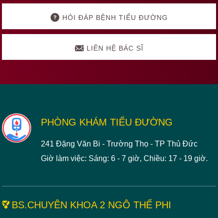
HỎI ĐÁP BỆNH TIỂU ĐƯỜNG
LIÊN HỆ BÁC SĨ
Footer
PHÒNG KHÁM TIỂU ĐƯỜNG
241 Đặng Văn Bi - Trường Thọ - TP Thủ Đức
Giờ làm việc: Sáng: 6 - 7 giờ, Chiều: 17 - 19 giờ.
BS.CHUYÊN KHOA 2 NGÔ THẾ PHI