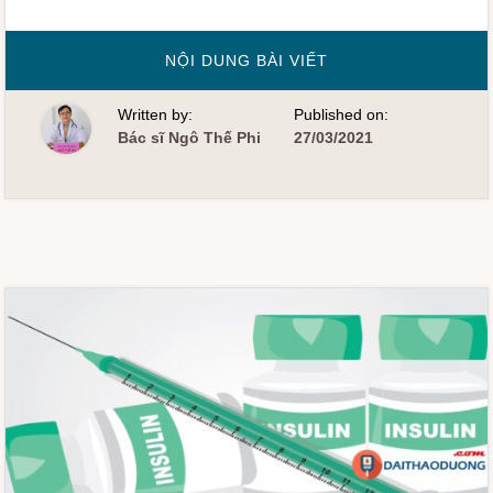
VỀBỆNH
NỘI DUNG BÀI VIẾT
NHÂN
TIỂU
ĐƯỜNG
Written by:
Published on:
TYPE
1
Bác sĩ Ngô Thế Phi
27/03/2021
CẦN
LƯU
Ý