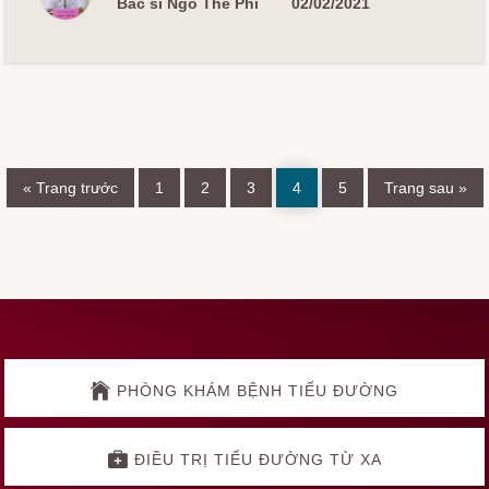
NGÀY
Bác sĩ Ngô Thế Phi
02/02/2021
Chuyển
Trang
Trang
Trang
Trang
Trang
Chuyển
«
Trang trước
1
2
3
4
5
Trang sau »
đến
đến
Explore
more
PHÒNG KHÁM BỆNH TIỂU ĐƯỜNG
ĐIỀU TRỊ TIỂU ĐƯỜNG TỪ XA