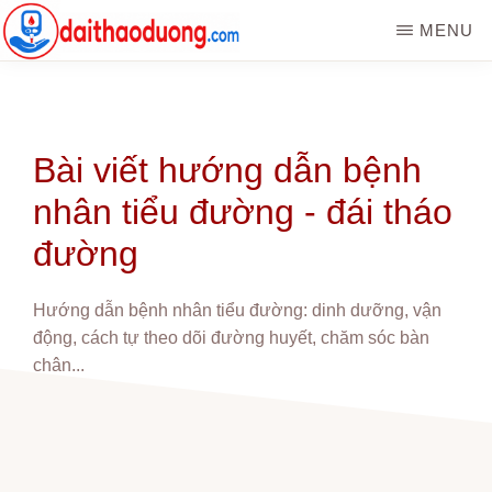
Skip
MENU
to
main
WEBSITE
Kiến
DAITHAODUONG.COM
content
thức
bệnh
tiểu
Bài viết hướng dẫn bệnh
đường
nhân tiểu đường - đái tháo
|
Đái
đường
tháo
đường
Hướng dẫn bệnh nhân tiểu đường: dinh dưỡng, vận
động, cách tự theo dõi đường huyết, chăm sóc bàn
chân...