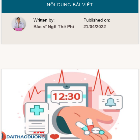
VỀMÁY
NỘI DUNG BÀI VIẾT
ĐO
ĐƯỜNG
HUYẾT
Written by:
Published on:
BẰNG
CẢM
Bác sĩ Ngô Thế Phi
21/04/2022
BIẾN
FREE
STYLE
LIBRE