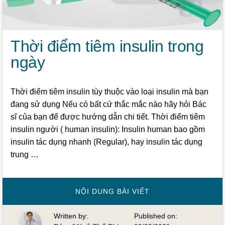
Thời điểm tiêm insulin trong
ngày
Thời điểm tiêm insulin tùy thuộc vào loại insulin mà bạn
đang sử dụng Nếu có bất cứ thắc mắc nào hãy hỏi Bác
sĩ của bạn để được hướng dẫn chi tiết. Thời điểm tiêm
insulin người ( human insulin): Insulin human bao gồm
insulin tác dụng nhanh (Regular), hay insulin tác dụng
trung …
VỀTHỜI
NỘI DUNG BÀI VIẾT
ĐIỂM
TIÊM
INSULIN
Written by:
Published on:
TRONG