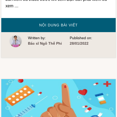
xem …
VỀHƯỚNG
NỘI DUNG BÀI VIẾT
DẪN
SỬ
DỤNG
Written by:
Published on:
BÚT
TIÊM
Bác sĩ Ngô Thế Phi
28/01/2022
INSULIN
THẾ
HỆ
MỚI