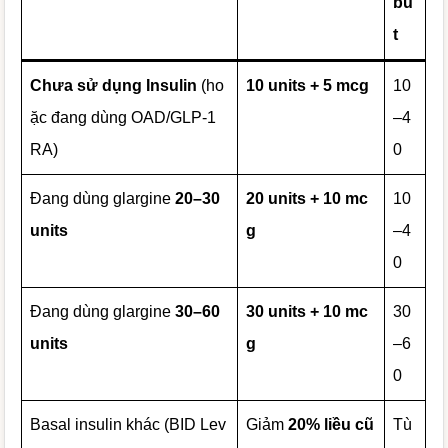
bú
t
Chưa sử dụng Insulin
(ho
10 units + 5 mcg
10
ặc đang dùng OAD/GLP-1
–4
RA)
0
Đang dùng glargine
20–30
20 units + 10 mc
10
units
g
–4
0
Đang dùng glargine
30–60
30 units + 10 mc
30
units
g
–6
0
Basal insulin khác (BID Lev
Giảm
20% liều cũ
Tù