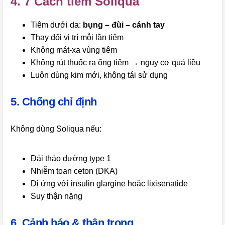
4. 7 Cách tiêm Soliqua
Tiêm dưới da:
bụng – đùi – cánh tay
Thay đổi vị trí mỗi lần tiêm
Không mát-xa vùng tiêm
Không rút thuốc ra ống tiêm → nguy cơ quá liều
Luôn dùng kim mới, không tái sử dụng
5. Chống chỉ định
Không dùng Soliqua nếu:
Đái tháo đường type 1
Nhiễm toan ceton (DKA)
Dị ứng với insulin glargine hoặc lixisenatide
Suy thận nặng
6. Cảnh báo & thận trọng