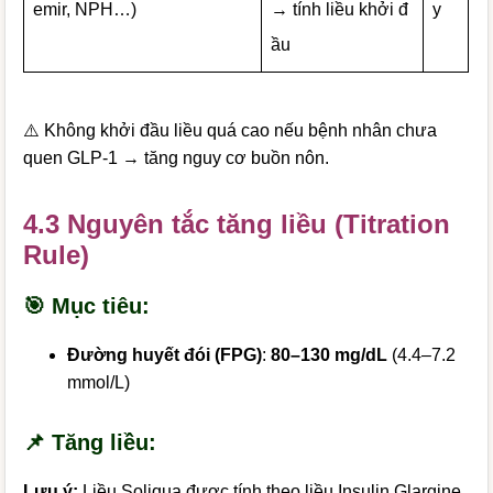
emir, NPH…)
→ tính liều khởi đ
y
ầu
⚠️ Không khởi đầu liều quá cao nếu bệnh nhân chưa
quen GLP-1 → tăng nguy cơ buồn nôn.
4.3 Nguyên tắc tăng liều (Titration
Rule)
🎯 Mục tiêu:
Đường huyết đói (FPG)
:
80–130 mg/dL
(4.4–7.2
mmol/L)
📌 Tăng liều:
Lưu ý:
Liều Soliqua được tính theo liều Insulin Glargine