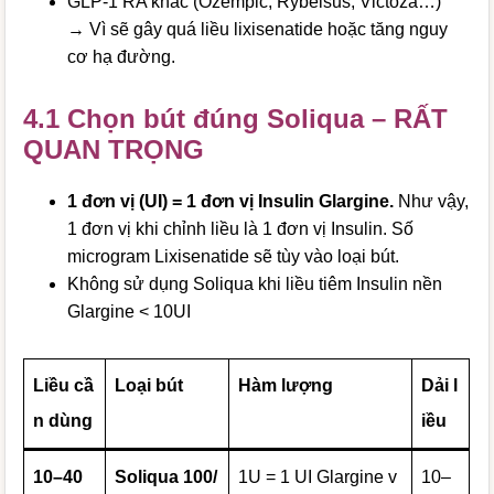
GLP-1 RA khác (Ozempic, Rybelsus, Victoza…)
→ Vì sẽ gây quá liều lixisenatide hoặc tăng nguy
cơ hạ đường.
4.1 Chọn bút đúng Soliqua – RẤT
QUAN TRỌNG
1 đơn vị (UI) = 1 đơn vị Insulin Glargine.
Như vậy,
1 đơn vị khi chỉnh liều là 1 đơn vị Insulin. Số
microgram Lixisenatide sẽ tùy vào loại bút.
Không sử dụng Soliqua khi liều tiêm Insulin nền
Glargine < 10UI
Liều cầ
Loại bút
Hàm lượng
Dải l
n dùng
iều
10–40
Soliqua 100/
1U = 1 UI Glargine v
10–