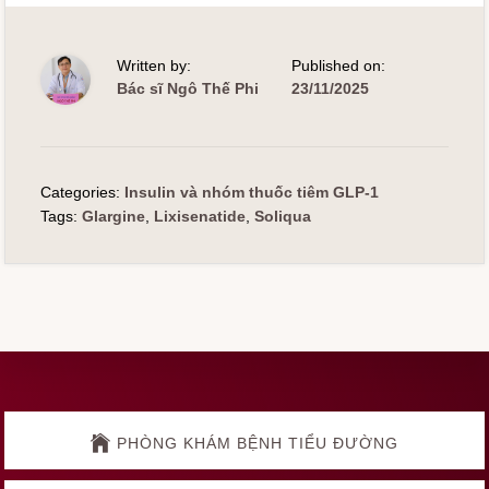
Written by:
Published on:
Bác sĩ Ngô Thế Phi
23/11/2025
Categories:
Insulin và nhóm thuốc tiêm GLP-1
Tags:
Glargine
,
Lixisenatide
,
Soliqua
Explore
more
PHÒNG KHÁM BỆNH TIỂU ĐƯỜNG