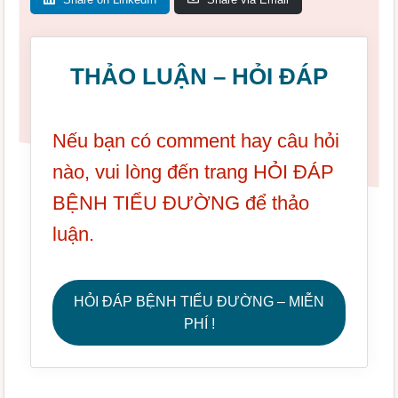
THẢO LUẬN – HỎI ĐÁP
Nếu bạn có comment hay câu hỏi
nào, vui lòng đến trang HỎI ĐÁP
BỆNH TIỂU ĐƯỜNG để thảo
luận.
HỎI ĐÁP BỆNH TIỂU ĐƯỜNG – MIỄN
PHÍ !