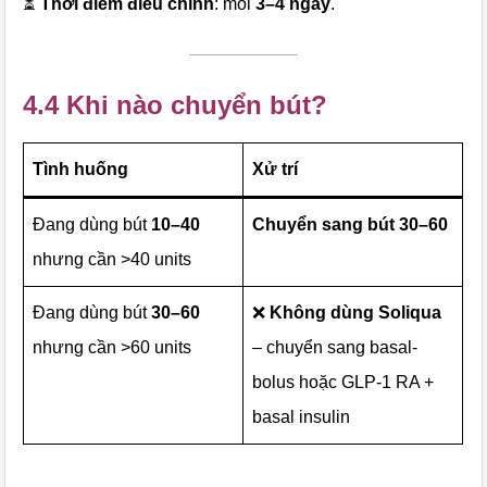
⏳
Thời điểm điều chỉnh
: mỗi
3–4 ngày
.
4.4 Khi nào chuyển bút?
Tình huống
Xử trí
Đang dùng bút
10–40
Chuyển sang bút 30–60
nhưng cần >40 units
Đang dùng bút
30–60
❌
Không dùng Soliqua
nhưng cần >60 units
– chuyển sang basal-
bolus hoặc GLP-1 RA +
basal insulin