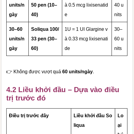
units/n
50 pen (10–
à 0.5 mcg lixisenatid
40 u
gày
40)
e
nits
30–60
Soliqua 100/
1U = 1 UI Glargine v
30–
units/n
33 pen (30–
à 0.33 mcg lixisenati
60 u
gày
60)
de
nits
👉 Không được vượt quá
60 units/ngày
.
4.2 Liều khởi đầu – Dựa vào điều
trị trước đó
Điều trị trước đây
Liều khởi đầu So
Lo
liqua
ại