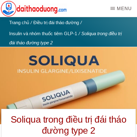
Skip
MENU
to
main
WEBSITE
Kiến
Trang chủ
/
Điều trị đái tháo đường
/
DAITHAODUONG.COM
content
thức
Insulin và nhóm thuốc tiêm GLP-1
/
Soliqua trong điều trị
bệnh
đái tháo đường type 2
tiểu
đường
|
Đái
tháo
đường
Soliqua trong điều trị đái tháo
đường type 2