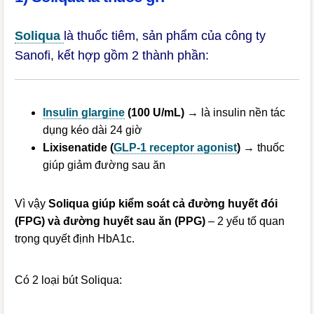
Soliqua
là thuốc tiêm, sản phẩm của công ty
Sanofi, kết hợp gồm 2 thành phần:
Insulin glargine
(100 U/mL)
→ là insulin nền tác
dụng kéo dài 24 giờ
Lixisenatide (
GLP-1 receptor agonist
)
→ thuốc
giúp giảm đường sau ăn
Vì vậy
Soliqua giúp kiểm soát cả đường huyết đói
(FPG) và đường huyết sau ăn (PPG)
– 2 yếu tố quan
trọng quyết định HbA1c.
Có 2 loại bút Soliqua: