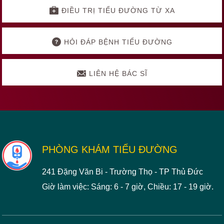
ĐIỀU TRỊ TIỂU ĐƯỜNG TỪ XA
HỎI ĐÁP BỆNH TIỂU ĐƯỜNG
LIÊN HỆ BÁC SĨ
Footer
PHÒNG KHÁM TIỂU ĐƯỜNG
241 Đặng Văn Bi - Trường Thọ - TP Thủ Đức
Giờ làm việc: Sáng: 6 - 7 giờ, Chiều: 17 - 19 giờ.