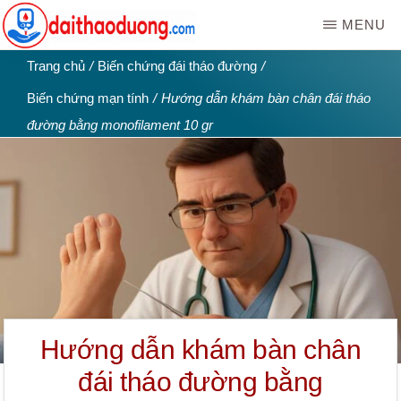
Skip
MENU
to
main
WEBSITE
Kiến
Trang chủ
/
Biến chứng đái tháo đường
/
DAITHAODUONG.COM
content
thức
Biến chứng mạn tính
/
Hướng dẫn khám bàn chân đái tháo
bệnh
đường bằng monofilament 10 gr
tiểu
đường
|
Đái
tháo
đường
Hướng dẫn khám bàn chân
đái tháo đường bằng