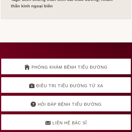
thần kinh ngoại biên
Explore
more
PHÒNG KHÁM BỆNH TIỂU ĐƯỜNG
ĐIỀU TRỊ TIỂU ĐƯỜNG TỪ XA
HỎI ĐÁP BỆNH TIỂU ĐƯỜNG
LIÊN HỆ BÁC SĨ