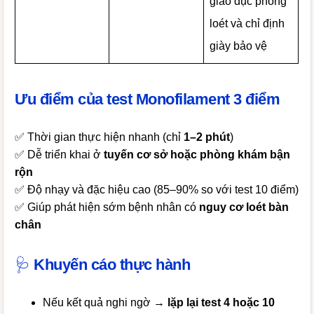
giáo dục phòng
loét và chỉ định
giày bảo vệ
Ưu điểm của test Monofilament 3 điểm
✅ Thời gian thực hiện nhanh (chỉ
1–2 phút
)
✅ Dễ triển khai ở
tuyến cơ sở hoặc phòng khám bận
rộn
✅ Độ nhạy và đặc hiệu cao (85–90% so với test 10 điểm)
✅ Giúp phát hiện sớm bệnh nhân có
nguy cơ loét bàn
chân
🩺
Khuyến cáo thực hành
Nếu kết quả nghi ngờ →
lặp lại test 4 hoặc 10