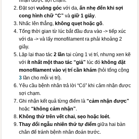
nhận được sợi chạm.
Đặt sợi
vuông góc
với da,
ấn nhẹ đến khi sợi
cong hình chữ “C”
và
giữ 1 giây
.
Nhấc lên thẳng,
không quẹt hoặc gõ
.
Tổng thời gian từ lúc bắt đầu đưa vào -> tiếp xúc
với da -> và lấy monofilament ra phải khoảng 2
giây.
Lặp lại thao tác
2 lần
tại cùng 1 vị trí, nhưng xen kẽ
với
ít nhất một thao tác “giả”
lúc đó
không đặt
monofilament vào vị trí cần khám
(hỏi tổng cộng
3
lần cho mỗi vị trí).
Yêu cầu bệnh nhân trả lời “Có” khi cảm nhận được
sợi chạm.
Ghi nhận kết quả từng điểm là
“cảm nhận được”
hoặc
“không cảm nhận”
.
Không thử trên vết chai, sẹo hoặc loét.
Thay đổi ngẫu nhiên thứ tự điểm
giữa hai bàn
chân để tránh bệnh nhân đoán trước.