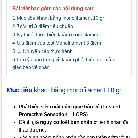
Bài viết bao gồm các nội dung sau:
1
Mục tiêu khám bằng monofilament 10 gr
2
👣 Vị trí 3 điểm tiêu chuẩn
3
Kỹ thuật thực hiện khám monofilament
4
Ưu điểm của test Monofilament 3 điểm
5
🩺 Khuyến cáo thực hành
6
Lưu ý quan trọng về khám phát hiện mất cảm
giác bảo vệ chân
Mục tiêu
khám bằng monofilament 10 gr
Phát hiện sớm
mất cảm giác bảo vệ (Loss of
Protective Sensation – LOPS)
.
Đánh giá
nguy cơ loét bàn chân
ở bệnh nhân đái
tháo đường.
Xác định nhóm bệnh nhân cần can thiệp sớm và tư