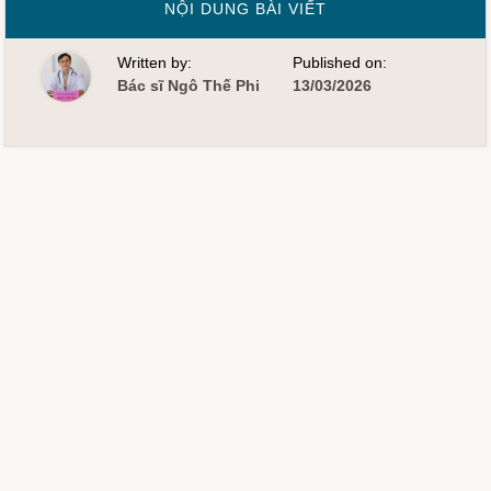
VỀLADA
NỘI DUNG BÀI VIẾT
–
ĐÁI
THÁO
Written by:
Published on:
ĐƯỜNG
TỰ
Bác sĩ Ngô Thế Phi
13/03/2026
MIỄN
TIỀM
ẨN
Ở
NGƯỜI
TRƯỞNG
THÀNH