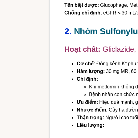
Tên biệt dược:
Glucophage, Met
Chống chỉ định:
eGFR < 30 mL/phú
2.
Nhóm Sulfonylu
Hoạt chất:
Gliclazide,
Cơ chế:
Đóng kênh K⁺ phụ th
Hàm lượng:
30 mg MR, 60 m
Chỉ định:
Khi metformin không 
Bệnh nhân còn chức nă
Ưu điểm:
Hiệu quả mạnh, gi
Nhược điểm:
Gây hạ đường 
Thận trọng:
Người cao tuổi,
Liều lượng: