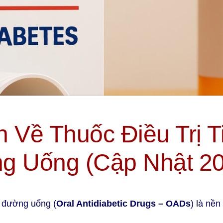
 Về Thuốc Điều Trị 
g Uống (Cập Nhật 2
g đường uống (
Oral Antidiabetic Drugs – OADs
) là nền