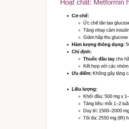
Hoạt chất: Metformin 
Cơ chế:
Ức chế tân tạo glucose
Tăng nhạy cảm insuli
Giảm hấp thu glucose 
Hàm lượng thông dụng:
5
Chỉ định:
Thuốc đầu tay
cho hầ
Kết hợp với các nhóm 
Ưu điểm:
Không gây tăng câ
Liều lượng:
Khởi đầu: 500 mg x 1–
Tăng liều: mỗi 1–2 tu
Duy trì: 1500–2000 mg
Tối đa: 2550 mg (IR) 