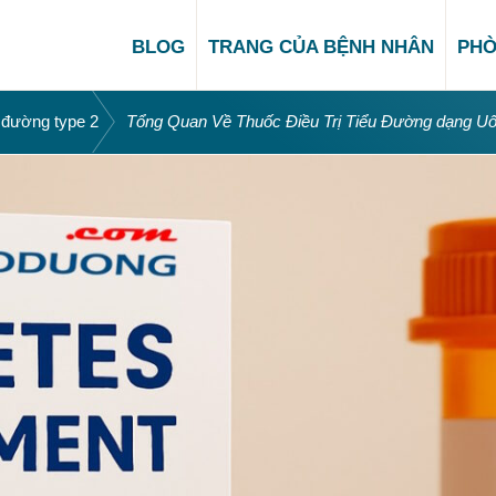
BLOG
TRANG CỦA BỆNH NHÂN
PHÒ
/
u đường type 2
Tổng Quan Về Thuốc Điều Trị Tiểu Đường dạng Uố