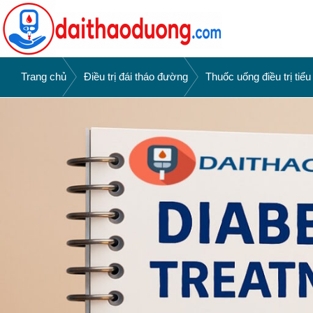
Bỏ
Skip
qua
to
primary
main
navigation
content
WEBSITE
Kiến
/
/
DAITHAODUONG.COM
Trang chủ
Điều trị đái tháo đường
Thuốc uống điều trị tiể
thức
bệnh
tiểu
đường
|
Đái
tháo
đường