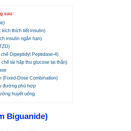
g sau:
de)
ích thích tiết insulin)
ích insulin ngắn hạn)
(TZD)
 chế Dipeptidyl Peptidase-4)
chế tái hấp thu glucose tại thận)
ase
h (Fixed-Dose Combination)
iểu đường phù hợp
đường huyết uống
 Biguanide)