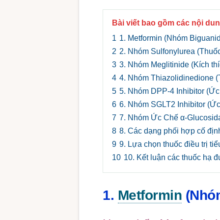
Bài viết bao gồm các nội dun
1
1. Metformin (Nhóm Biguani
2
2. Nhóm Sulfonylurea (Thuốc k
3
3. Nhóm Meglitinide (Kích th
4
4. Nhóm Thiazolidinedione 
5
5. Nhóm DPP-4 Inhibitor (Ức
6
6. Nhóm SGLT2 Inhibitor (Ức 
7
7. Nhóm Ức Chế α-Glucosid
8
8. Các dạng phối hợp cố địn
9
9. Lựa chọn thuốc điều trị t
10
10. Kết luận các thuốc hạ 
1.
Metformin
(Nhóm