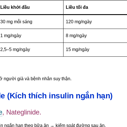
Liều khởi đầu
Liều tối đa
30 mg mỗi sáng
120 mg/ngày
1 mg/ngày
8 mg/ngày
2,5–5 mg/ngày
15 mg/ngày
ở người già và bệnh nhân suy thận.
e (Kích thích insulin ngắn hạn)
e
, Nateglinide.
ulin ngắn hạn theo bữa ăn → kiểm soát đường sau ăn.