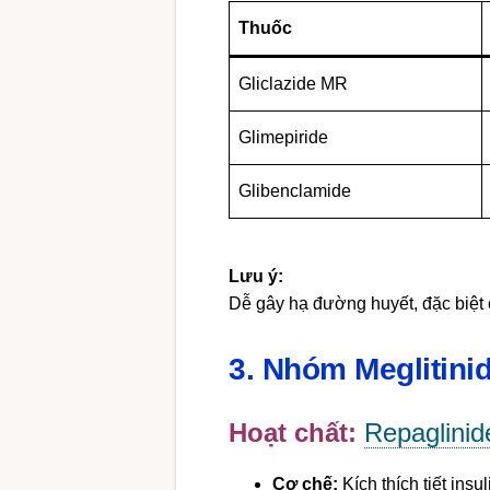
Thuốc
Gliclazide MR
Glimepiride
Glibenclamide
Lưu ý:
Dễ gây hạ đường huyết, đặc biệt 
3. Nhóm Meglitinid
Hoạt chất:
Repaglinid
Cơ chế:
Kích thích tiết ins