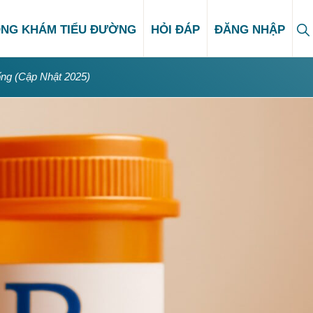
S
NG KHÁM TIỂU ĐƯỜNG
HỎI ĐÁP
ĐĂNG NHẬP
Se
ng (Cập Nhật 2025)