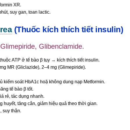
formin XR.
t, suy gan, toan lactic.
rea
(Thuốc kích thích tiết insulin)
 Glimepiride, Glibenclamide.
uộc ATP ở tế bào β tụy → kích thích tiết insulin.
g MR (Gliclazide), 2–4 mg (Glimepiride).
đủ kiểm soát HbA1c hoặ không dung nạp Metformin.
ng tế bào β tốt.
á rẻ, tác dụng nhanh.
huyết, tăng cân, giảm hiệu quả theo thời gian.
 suy thận.