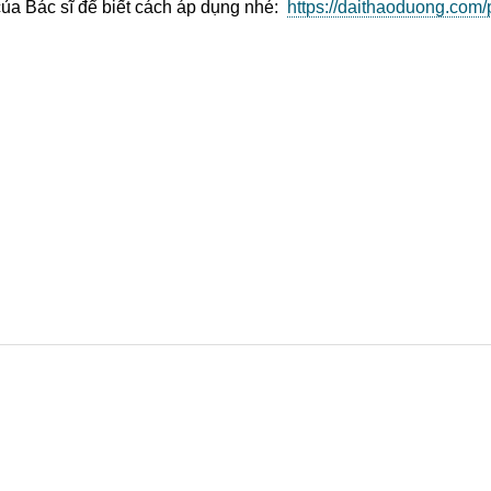
của Bác sĩ để biết cách áp dụng nhé:
https://daithaoduong.com