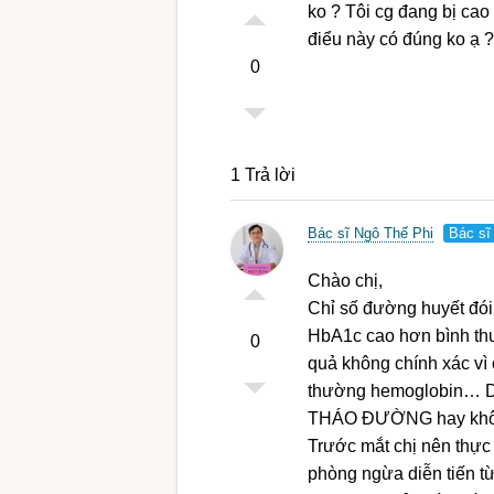
ko ? Tôi cg đang bị cao
điểu này có đúng ko ạ ?
0
1 Trả lời
Bác sĩ Ngô Thế Phi
Bác sĩ
Chào chị,
Chỉ số đường huyết đói 
HbA1c cao hơn bình th
0
quả không chính xác vì 
thường hemoglobin… Do 
THÁO ĐƯỜNG hay khô
Trước mắt chị nên thực 
phòng ngừa diễn tiến t