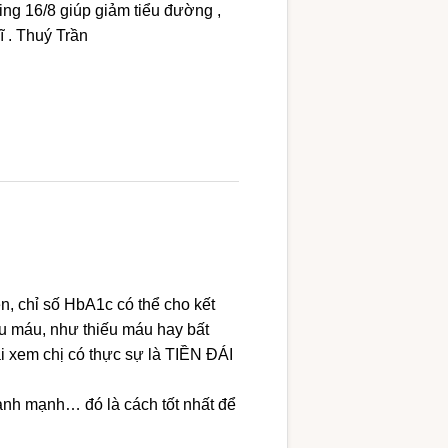
ing 16/8 giúp giảm tiểu đường ,
ĩ . Thuý Trần
 chỉ số HbA1c có thể cho kết
ầu máu, như thiếu máu hay bất
i xem chị có thực sự là TIỀN ĐÁI
lành mạnh… đó là cách tốt nhất để