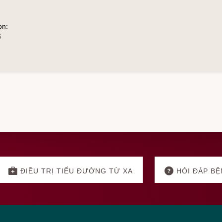
on:
5
ĐIỀU TRỊ TIỂU ĐƯỜNG TỪ XA
HỎI ĐÁP BỆ