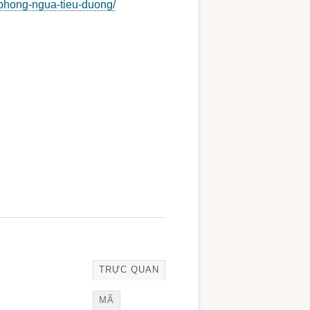
/phong-ngua-tieu-duong/
TRỰC QUAN
MÃ