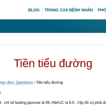
BLOG
TRANG CỦA BỆNH NHÂN
PHÒ
Tiền tiểu đường
mục đơn: Questions
›
Tiền tiểu đường
c
 nữ , chỉ số fasting glucose là 99, HbA1C la 6.0 . Vậy tôi có phải