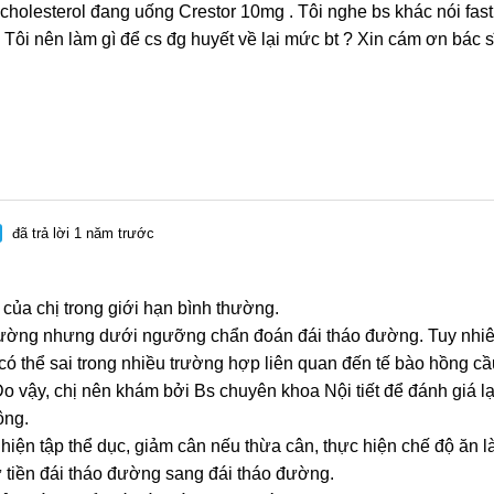
 cholesterol đang uống Crestor 10mg . Tôi nghe bs khác nói fast
 Tôi nên làm gì để cs đg huyết về lại mức bt ? Xin cám ơn bác s
đã trả lời 1 năm trước
của chị trong giới hạn bình thường.
ường nhưng dưới ngưỡng chẩn đoán đái tháo đường. Tuy nhiên,
có thể sai trong nhiều trường hợp liên quan đến tế bào hồng c
vậy, chị nên khám bởi Bs chuyên khoa Nội tiết để đánh giá lạ
ng.
hiện tập thể dục, giảm cân nếu thừa cân, thực hiện chế độ ăn 
ừ tiền đái tháo đường sang đái tháo đường.