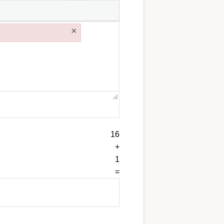
×
16
+
1
=