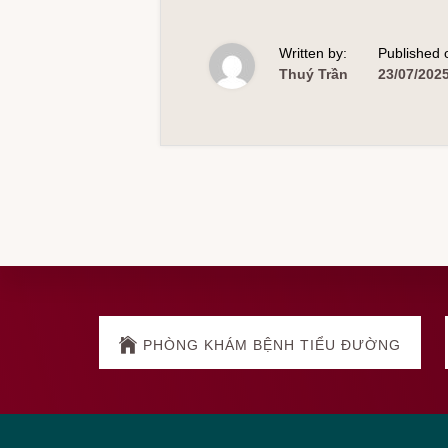
Written by:
Published 
Thuý Trần
23/07/202
Explore
more
PHÒNG KHÁM BỆNH TIỂU ĐƯỜNG