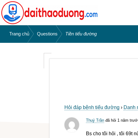
Bỏ
Skip
qua
to
primary
main
navigation
content
WEBSITE
Kiến
/
/
DAITHAODUONG.COM
Trang chủ
Questions
Tiền tiểu đường
thức
bệnh
tiểu
đường
|
Đái
tháo
đường
Hỏi đáp bệnh tiểu đường
›
Danh 
Thuý Trần
đã hỏi 1 năm trướ
Bs cho tôi hỏi , tôi 69t