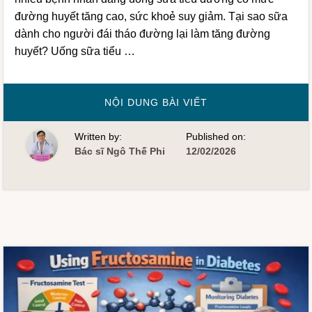
đường huyết tăng cao, sức khoẻ suy giảm. Tại sao sữa
dành cho người đái tháo đường lại làm tăng đường
huyết? Uống sữa tiểu …
VỀHƯỚNG
NỘI DUNG BÀI VIẾT
DẪN
UỐNG
SỮA
Written by:
Published on:
TIỂU
ĐƯỜNG
Bác sĩ Ngô Thế Phi
12/02/2026