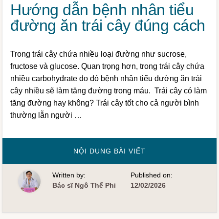
Hướng dẫn bệnh nhân tiểu
đường ăn trái cây đúng cách
Trong trái cây chứa nhiều loại đường như sucrose,
fructose và glucose. Quan trọng hơn, trong trái cây chứa
nhiều carbohydrate do đó bệnh nhân tiểu đường ăn trái
cây nhiều sẽ làm tăng đường trong máu. Trái cây có làm
tăng đường hay không? Trái cây tốt cho cả người bình
thường lẫn người …
VỀHƯỚNG
NỘI DUNG BÀI VIẾT
DẪN
BỆNH
NHÂN
Written by:
Published on:
TIỂU
ĐƯỜNG
Bác sĩ Ngô Thế Phi
12/02/2026
ĂN
TRÁI
CÂY
ĐÚNG