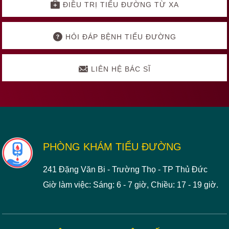
ĐIỀU TRỊ TIỂU ĐƯỜNG TỪ XA
HỎI ĐÁP BỆNH TIỂU ĐƯỜNG
LIÊN HỆ BÁC SĨ
Footer
PHÒNG KHÁM TIỂU ĐƯỜNG
241 Đặng Văn Bi - Trường Thọ - TP Thủ Đức
Giờ làm việc: Sáng: 6 - 7 giờ, Chiều: 17 - 19 giờ.