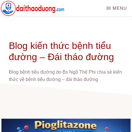
Skip
MENU
to
main
WEBSITE
Kiến
DAITHAODUONG.COM
content
thức
bệnh
tiểu
Blog kiến thức bệnh tiểu
đường
đường – Đái tháo đường
|
Đái
tháo
Blog bệnh tiểu đường do Bs Ngô Thế Phi chia sẻ kiến
đường
thức về bệnh tiểu đường – đái tháo đường