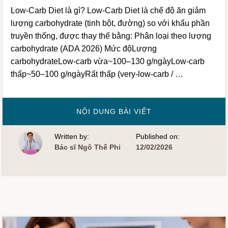
Low-Carb Diet là gì? Low-Carb Diet là chế độ ăn giảm
lượng carbohydrate (tinh bột, đường) so với khẩu phần
truyền thống, được thay thế bằng: Phân loại theo lượng
carbohydrate (ADA 2026) Mức độLượng
carbohydrateLow-carb vừa~100–130 g/ngàyLow-carb
thấp~50–100 g/ngàyRất thấp (very-low-carb / …
VỀCHẾ
NỘI DUNG BÀI VIẾT
ĐỘ
ĂN
ÍT
Written by:
Published on:
TINH
BỘT
Bác sĩ Ngô Thế Phi
12/02/2026
–
LOW-
CARB
TRONG
ĐIỀU
TRỊ
ĐÁI
THÁO
ĐƯỜNG