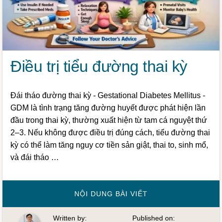
Điều trị tiểu đường thai kỳ
Đái tháo đường thai kỳ - Gestational Diabetes Mellitus -
GDM là tình trạng tăng đường huyết được phát hiện lần
đầu trong thai kỳ, thường xuất hiện từ tam cá nguyệt thứ
2–3. Nếu không được điều trị đúng cách, tiểu đường thai
kỳ có thể làm tăng nguy cơ tiền sản giật, thai to, sinh mổ,
và đái tháo …
VỀĐIỀU
NỘI DUNG BÀI VIẾT
TRỊ
TIỂU
ĐƯỜNG
Written by:
Published on:
THAI