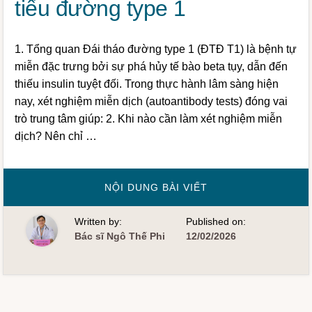
tiểu đường type 1
1. Tổng quan Đái tháo đường type 1 (ĐTĐ T1) là bệnh tự
miễn đặc trưng bởi sự phá hủy tế bào beta tụy, dẫn đến
thiếu insulin tuyệt đối. Trong thực hành lâm sàng hiện
nay, xét nghiệm miễn dịch (autoantibody tests) đóng vai
trò trung tâm giúp: 2. Khi nào cần làm xét nghiệm miễn
dịch? Nên chỉ …
VỀXÉT
NỘI DUNG BÀI VIẾT
NGHIỆM
MIỄN
DỊCH
Written by:
Published on:
TRONG
TIỂU
Bác sĩ Ngô Thế Phi
12/02/2026
ĐƯỜNG
TYPE
1