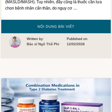
(MASLD/MASH). Tuy nhiên, đây cũng là thuốc cần lựa
chọn bệnh nhân cẩn thận, do nguy cơ …
VỀTHUỐC
NỘI DUNG BÀI VIẾT
PIOGLITAZONE
TRONG
ĐIỀU
Written by:
Published on:
TRỊ
ĐÁI
Bác sĩ Ngô Thế Phi
12/02/2026
THÁO
ĐƯỜNG
TYPE
2