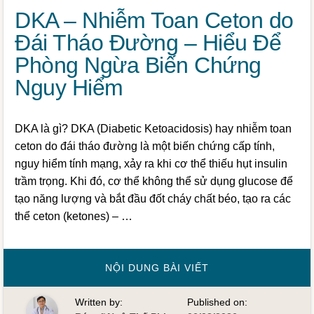
DKA – Nhiễm Toan Ceton do
Đái Tháo Đường – Hiểu Để
Phòng Ngừa Biến Chứng
Nguy Hiểm
DKA là gì? DKA (Diabetic Ketoacidosis) hay nhiễm toan
ceton do đái tháo đường là một biến chứng cấp tính,
nguy hiểm tính mạng, xảy ra khi cơ thể thiếu hụt insulin
trầm trọng. Khi đó, cơ thể không thể sử dụng glucose để
tạo năng lượng và bắt đầu đốt cháy chất béo, tạo ra các
thể ceton (ketones) – …
VỀDKA
NỘI DUNG BÀI VIẾT
–
NHIỄM
TOAN
Written by:
Published on:
CETON