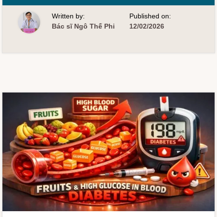
CẦN
PHỐI
Written by:
Published on:
HỢP
THUỐC
Bác sĩ Ngô Thế Phi
12/02/2026
HẠ
ĐƯỜNG
HUYẾT