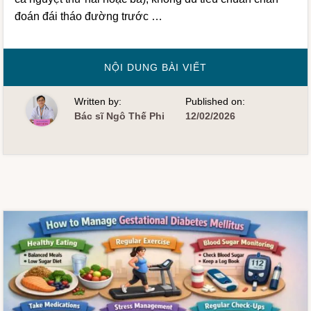
đoán đái tháo đường trước …
VỀCHẨN
NỘI DUNG BÀI VIẾT
ĐOÁN
ĐÁI
THÁO
Written by:
Published on:
ĐƯỜNG
THAI
Bác sĩ Ngô Thế Phi
12/02/2026
KỲ